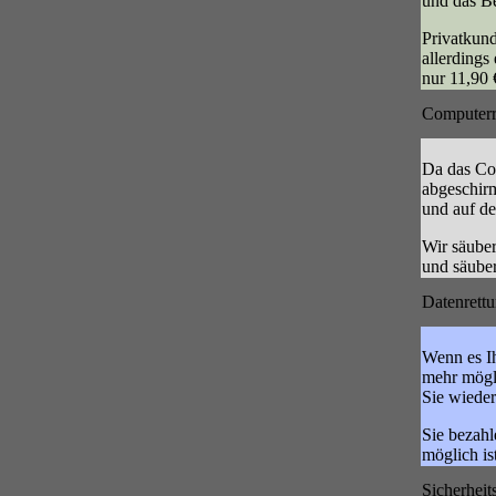
und das Be
Privatkun
allerdings
nur 11,90 
Computerr
Da das Com
abgeschirm
und auf de
Wir säuber
und säuber
Datenrett
Wenn es Ih
mehr mögli
Sie wieder
Sie bezahl
möglich ist
Sicherhei