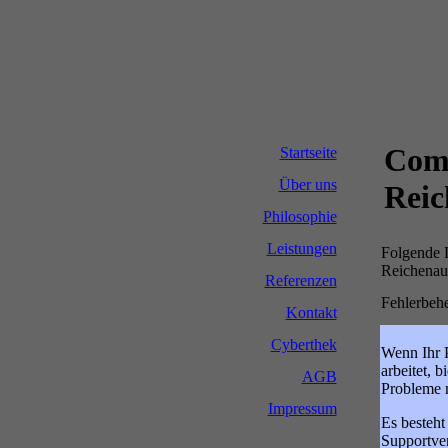
Comp
Startseite
Über uns
Reic
Philosophie
Leistungen
Folgende L
Reichenau
Referenzen
Fehlerbeh
Kontakt
Cyberthek
Wenn Ihr P
arbeitet, 
AGB
Probleme m
Impressum
Es besteht
Supportver