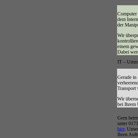
Computer s
dem Intern
der Manipu
Wir überpr
kontrollie
einem gewi
Dabei werd
IT – Umzu
Gerade in
verheeren
Transport 
Wir überne
bei Ihrem
Gern betre
unter 0173
hier
. Unse
Ihren Auft