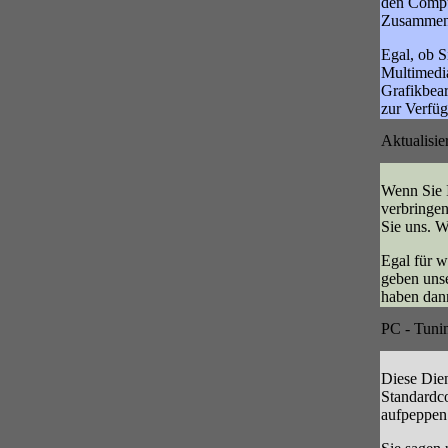
den Comput
Zusammens
Egal, ob S
Multimedia
Grafikbear
zur Verfü
Aktualisi
Wenn Sie I
verbringen
Sie uns. W
Egal für w
geben unse
haben dann
PC - Tuni
Diese Dien
Standardco
aufpeppen