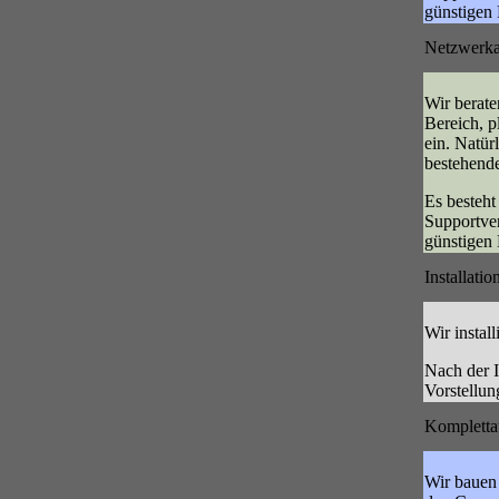
günstigen P
Netzwerka
Wir berate
Bereich, p
ein. Natür
bestehend
Es besteht
Supportver
günstigen P
Installati
Wir instal
Nach der I
Vorstellun
Kompletta
Wir bauen