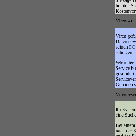
Sie sagen 
beraten S
Kostenvor
Viren – C
Viren gefä
Daten sowi
seinen PC
schützen.
Wir unter
Service bi
gesondert 
Servicever
Genaueres
Virenbese
Ihr System
eine Suche
Bei einem 
nach der S