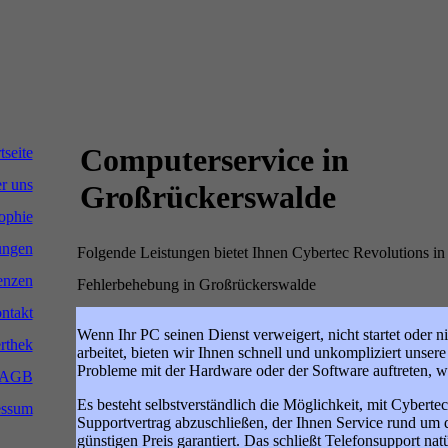
Computerservice in
tseite
r uns
Großrückerswalde
ophie
ungen
Folgende Leistungen bietet Ihnen Cybertec Revolutions i
enzen
Fehlerbehebung in Großrückerswalde
ntakt
Wenn Ihr PC seinen Dienst verweigert, nicht startet oder 
rthek
arbeitet, bieten wir Ihnen schnell und unkompliziert unsere
Probleme mit der Hardware oder der Software auftreten, 
AGB
Es besteht selbstverständlich die Möglichkeit, mit Cyberte
essum
Supportvertrag abzuschließen, der Ihnen Service rund um 
günstigen Preis garantiert. Das schließt Telefonsupport natü