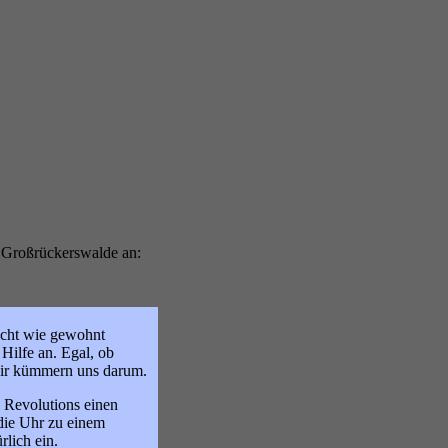
n Großrückerswalde an:
nicht wie gewohnt
 Hilfe an. Egal, ob
wir kümmern uns darum.
c Revolutions einen
die Uhr zu einem
rlich ein.