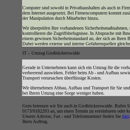
Computer sind sowohl in Privathaushalten als auch in Firm
dem Internet ausgesetzt. Bei Firmencomputern kommt zusä
der Manipulation durch Mitarbeiter hinzu.
Wir überprüfen Ihre vorhandenen Sicherheitsmaßnahmen, s
kontrollieren die Zugriffsbefugnisse. In Absprache mit Ihn
einem gewissen Sicherheitsstandard an, der sich an Ihren Be
Dabei werden externe und interne Gefahrenquellen gleiche
IT – Umzug Großrückerswalde
Gerade in Unternehmen kann sich ein Umzug für die vor
verheerend auswirken. Fehler beim Ab - und Aufbau sow
Transport verursachen überflüssige Kosten.
Wir übernehmen Abbau, Aufbau und Transport für Sie und 
bei Ihrem Umzug eine Sorge weniger haben.
Gern betreuen wir Sie auch in Großrückerswalde. Rufen Si
0173/9182293 an, um einen Termin zu vereinbaren oder ko
Unsere Adresse, Fax - und Telefonnummer finden Sie
hier
Ihren Auftrag.