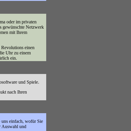
rma oder im privaten
das gewünschte Netzwerk
lemen mit Ihrem
c Revolutions einen
die Uhr zu einem
rlich ein.
rosoftware und Spiele.
dukt nach Ihren
uns einfach, wofür Sie
er Auswahl und