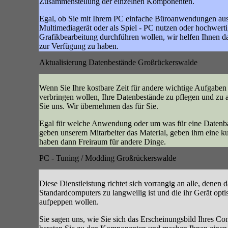
Zusammenstellung der einzelnen Komponenten.
Egal, ob Sie mit Ihrem PC einfache Büroanwendungen ausf
Multimediagerät oder als Spiel - PC nutzen oder hochwert
Grafikbearbeitung durchführen wollen, wir helfen Ihnen da
zur Verfügung zu haben.
Aktualisierung Datenbestände Großrückerswalde
Wenn Sie Ihre kostbare Zeit für andere wichtige Aufgaben
verbringen wollen, Ihre Datenbestände zu pflegen und zu a
Sie uns. Wir übernehmen das für Sie.
Egal für welche Anwendung oder um was für eine Datenban
geben unserem Mitarbeiter das Material, geben ihm eine 
haben dann Freiraum für andere Dinge.
PC - Tuning / Modding Großrückerswalde
Diese Dienstleistung richtet sich vorrangig an alle, denen 
Standardcomputers zu langweilig ist und die ihr Gerät opt
aufpeppen wollen.
Sie sagen uns, wie Sie sich das Erscheinungsbild Ihres Com