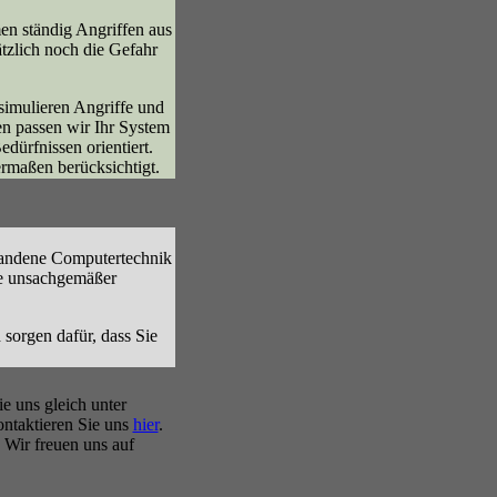
en ständig Angriffen aus
tzlich noch die Gefahr
imulieren Angriffe und
en passen wir Ihr System
dürfnissen orientiert.
rmaßen berücksichtigt.
handene Computertechnik
ie unsachgemäßer
sorgen dafür, dass Sie
e uns gleich unter
ntaktieren Sie uns
hier
.
. Wir freuen uns auf