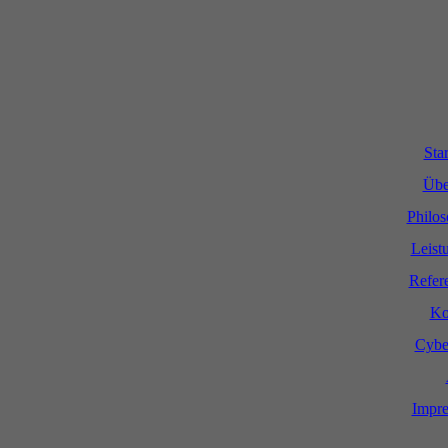
Star
Übe
Philos
Leist
Refer
Ko
Cybe
Impr