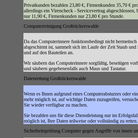
Privatkunden bezahlen 23,80 €, Firmenkunden 35,70 € pr
allerdings ein Virencheck - Servicevertrag abgeschlossen,
nur 11,90 €, Firmenkunden nur 23,80 € pro Stunde.
Computerreinigung Großrückerswalde
Da das Computerinnere funktionsbedingt nicht hermetisch
abgeschirmt ist, sammelt sich im Laufe der Zeit Staub un
und auf den Bauteilen an.
Wir säubern das Computerinnere sorgfältig, beseitigen vo
und säubern gegebenenfalls auch Maus und Tastatur.
Datenrettung Großrückerswalde
Wenn es Ihnen aufgrund eines Computerabsturzes oder ein
mehr möglich ist, auf wichtige Daten zuzugreifen, versuche
Sie wieder verfügbar zu machen.
Sie bezahlen uns für diese Dienstleistung nur im Erfolgsfal
möglich ist, Ihre Daten teilweise oder vollständig zu retten.
Sicherheitsprüfung Computer gegen Angriffe von innen u