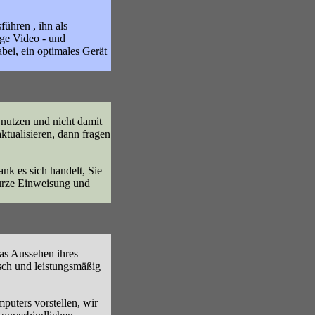
ühren , ihn als
ige Video - und
bei, ein optimales Gerät
 nutzen und nicht damit
ktualisieren, dann fragen
k es sich handelt, Sie
kurze Einweisung und
das Aussehen ihres
isch und leistungsmäßig
puters vorstellen, wir