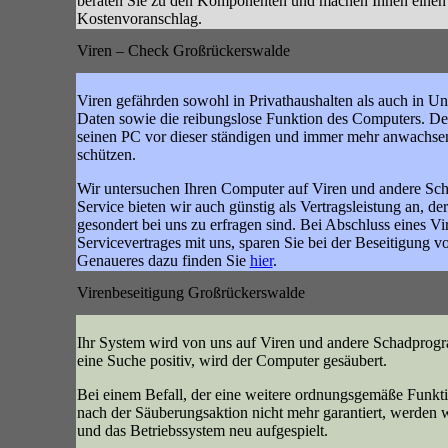
beraten Sie zu den Komponenten und machen Ihnen einen
Kostenvoranschlag.
Viren – Check Großrückerswalde
Viren gefährden sowohl in Privathaushalten als auch in U
Daten sowie die reibungslose Funktion des Computers. Desh
seinen PC vor dieser ständigen und immer mehr anwachse
schützen.
Wir untersuchen Ihren Computer auf Viren und andere S
Service bieten wir auch günstig als Vertragsleistung an, 
gesondert bei uns zu erfragen sind. Bei Abschluss eines Vi
Servicevertrages mit uns, sparen Sie bei der Beseitigung 
Genaueres dazu finden Sie
hier
.
Virenbeseitigung Großrückerswalde
Ihr System wird von uns auf Viren und andere Schadprogr
eine Suche positiv, wird der Computer gesäubert.
Bei einem Befall, der eine weitere ordnungsgemäße Funkt
nach der Säuberungsaktion nicht mehr garantiert, werden w
und das Betriebssystem neu aufgespielt.