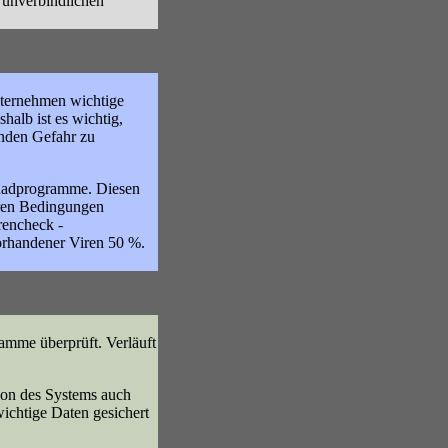
 unverbindlichen
nternehmen wichtige
alb ist es wichtig,
nden Gefahr zu
chadprogramme. Diesen
deren Bedingungen
rencheck -
vorhandener Viren 50 %.
amme überprüft. Verläuft
ion des Systems auch
ichtige Daten gesichert