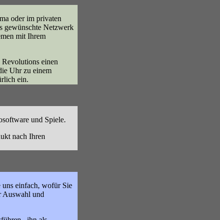
rma oder im privaten
das gewünschte Netzwerk
lemen mit Ihrem
c Revolutions einen
die Uhr zu einem
rlich ein.
rosoftware und Spiele.
dukt nach Ihren
uns einfach, wofür Sie
er Auswahl und
ühren , ihn als