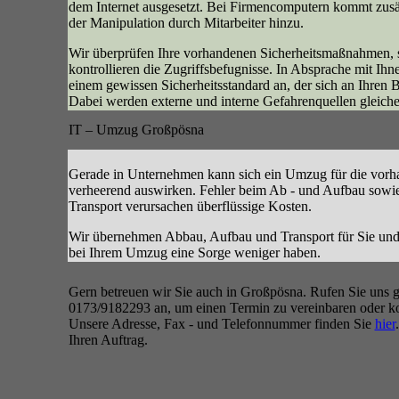
dem Internet ausgesetzt. Bei Firmencomputern kommt zusä
der Manipulation durch Mitarbeiter hinzu.
Wir überprüfen Ihre vorhandenen Sicherheitsmaßnahmen, s
kontrollieren die Zugriffsbefugnisse. In Absprache mit Ihn
einem gewissen Sicherheitsstandard an, der sich an Ihren Be
Dabei werden externe und interne Gefahrenquellen gleiche
IT – Umzug Großpösna
Gerade in Unternehmen kann sich ein Umzug für die vor
verheerend auswirken. Fehler beim Ab - und Aufbau sow
Transport verursachen überflüssige Kosten.
Wir übernehmen Abbau, Aufbau und Transport für Sie und 
bei Ihrem Umzug eine Sorge weniger haben.
Gern betreuen wir Sie auch in Großpösna. Rufen Sie uns g
0173/9182293 an, um einen Termin zu vereinbaren oder ko
Unsere Adresse, Fax - und Telefonnummer finden Sie
hier
Ihren Auftrag.