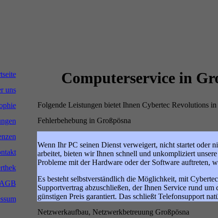
Computerservice in Gr
tseite
r uns
Folgende Leistungen bietet Ihnen Cybertec Revolutions i
ophie
Fehlerbehebung in Großpösna
ungen
enzen
Wenn Ihr PC seinen Dienst verweigert, nicht startet oder 
ntakt
arbeitet, bieten wir Ihnen schnell und unkompliziert unsere
Probleme mit der Hardware oder der Software auftreten, 
rthek
Es besteht selbstverständlich die Möglichkeit, mit Cyberte
AGB
Supportvertrag abzuschließen, der Ihnen Service rund um 
günstigen Preis garantiert. Das schließt Telefonsupport natü
essum
Netzwerkaufbau, Netzwerkbetreuung Großpösna