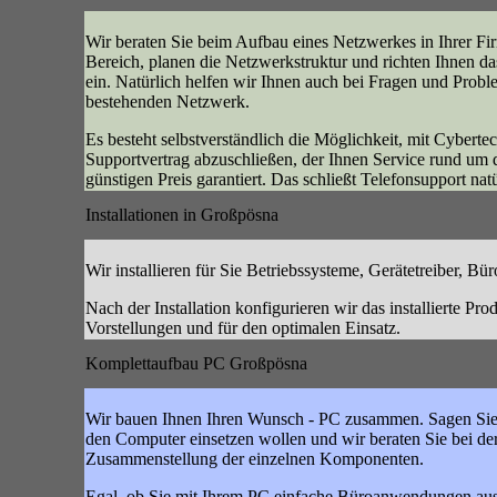
Wir beraten Sie beim Aufbau eines Netzwerkes in Ihrer Fi
Bereich, planen die Netzwerkstruktur und richten Ihnen 
ein. Natürlich helfen wir Ihnen auch bei Fragen und Prob
bestehenden Netzwerk.
Es besteht selbstverständlich die Möglichkeit, mit Cyberte
Supportvertrag abzuschließen, der Ihnen Service rund um 
günstigen Preis garantiert. Das schließt Telefonsupport natü
Installationen in Großpösna
Wir installieren für Sie Betriebssysteme, Gerätetreiber, Bü
Nach der Installation konfigurieren wir das installierte Pro
Vorstellungen und für den optimalen Einsatz.
Komplettaufbau PC Großpösna
Wir bauen Ihnen Ihren Wunsch - PC zusammen. Sagen Sie 
den Computer einsetzen wollen und wir beraten Sie bei d
Zusammenstellung der einzelnen Komponenten.
Egal, ob Sie mit Ihrem PC einfache Büroanwendungen ausf