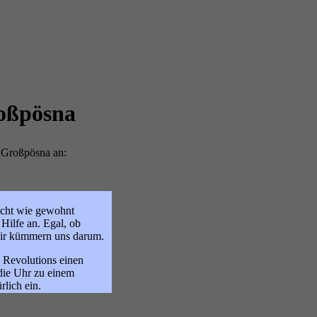
oßpösna
n Großpösna an:
nicht wie gewohnt
 Hilfe an. Egal, ob
wir kümmern uns darum.
c Revolutions einen
die Uhr zu einem
rlich ein.