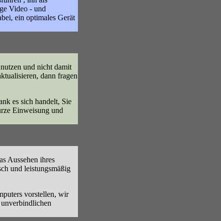
ige Video - und
bei, ein optimales Gerät
 nutzen und nicht damit
ktualisieren, dann fragen
k es sich handelt, Sie
kurze Einweisung und
das Aussehen ihres
isch und leistungsmäßig
puters vorstellen, wir
 unverbindlichen