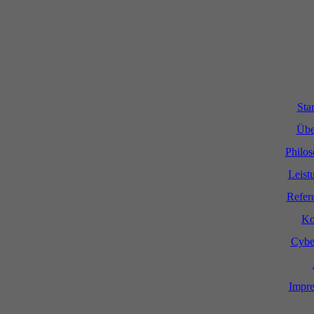
Star
Übe
Philos
Leist
Refer
Ko
Cybe
Impr