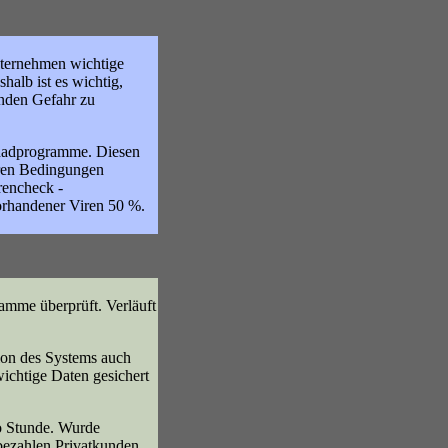
nternehmen wichtige
alb ist es wichtig,
nden Gefahr zu
chadprogramme. Diesen
deren Bedingungen
rencheck -
vorhandener Viren 50 %.
amme überprüft. Verläuft
ion des Systems auch
ichtige Daten gesichert
o Stunde. Wurde
 bezahlen Privatkunden