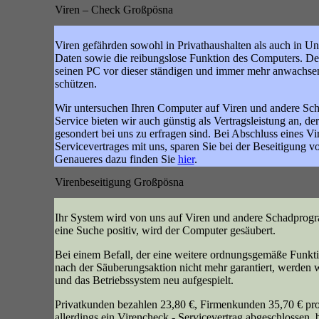
Viren – Check Großpösna
Viren gefährden sowohl in Privathaushalten als auch in U
Daten sowie die reibungslose Funktion des Computers. Desh
seinen PC vor dieser ständigen und immer mehr anwachse
schützen.
Wir untersuchen Ihren Computer auf Viren und andere S
Service bieten wir auch günstig als Vertragsleistung an, 
gesondert bei uns zu erfragen sind. Bei Abschluss eines Vi
Servicevertrages mit uns, sparen Sie bei der Beseitigung 
Genaueres dazu finden Sie
hier
.
Virenbeseitigung Großpösna
Ihr System wird von uns auf Viren und andere Schadprogr
eine Suche positiv, wird der Computer gesäubert.
Bei einem Befall, der eine weitere ordnungsgemäße Funkt
nach der Säuberungsaktion nicht mehr garantiert, werden w
und das Betriebssystem neu aufgespielt.
Privatkunden bezahlen 23,80 €, Firmenkunden 35,70 € pr
allerdings ein Virencheck - Servicevertrag abgeschlossen,